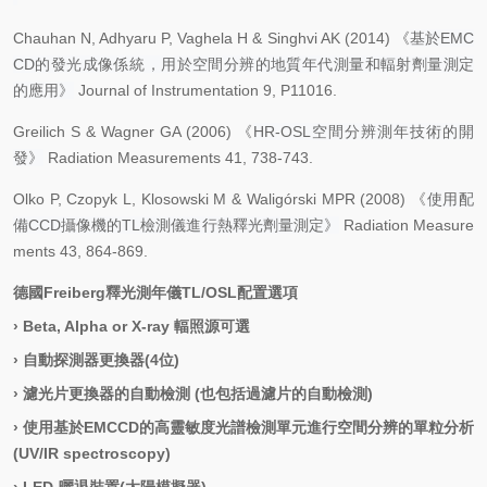
Chauhan N, Adhyaru P, Vaghela H & Singhvi AK (2014) 《
基於
EMC
CD的發光成像係統，用於空間分辨的地質年代測量和輻射劑量測定
的應用》
Journal of Instrumentation 9, P11016.
Greilich S & Wagner GA (2006) 《
HR-OSL空間分辨測年技術的開
發》
Radiation Measurements 41, 738-743.
Olko P, Czopyk L, Klosowski M & Waligórski MPR (2008) 《
使用配
備
CCD攝像機的TL檢測儀進行熱釋光劑量測定》
Radiation Measure
ments 43, 864-869.
德國
Freiberg
釋光測年儀
TL/OSL
配置選項
›
Beta, Alpha or X-ray 輻照源可選
›
自動探測器更換器
(4位)
›
濾光片更換器的自動檢測
(也包括過濾片的自動檢測)
›
使用基於
EMCCD的高靈敏度光譜檢測單元進行空間分辨的單粒分析
(UV/IR spectroscopy)