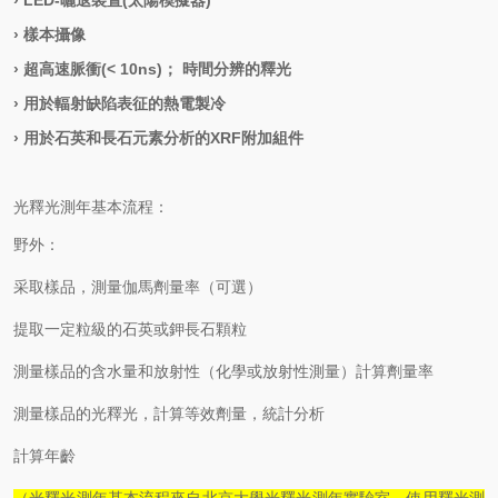
›
LED-曬退裝置(太陽模擬器)
›
樣本攝像
›
超高速脈衝
(< 10ns)； 時間分辨的釋光
›
用於輻射缺陷表征的熱電製冷
›
用於石英和長石元素分析的
XRF附加組件
光釋光測年基本流程：
野外：
采取樣品，測量伽馬劑量率（可選）
提取一定粒級的石英或鉀長石顆粒
測量樣品的含水量和放射性（化學或放射性測量）計算劑量率
測量樣品的光釋光，計算等效劑量，統計分析
計算年齡