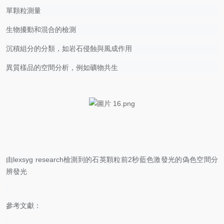
單顆粒測量
生物擾動和混合的檢測
沉積組分的分
類
，如岩石侵蝕與風成作用
異質樣品的空間分析，例如礦物共生
由
lexsyg research檢測到的石英顆粒前2秒藍色激發光的偽色空間分
辨發光
參考文獻：