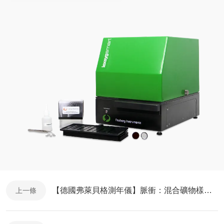
【德國弗萊貝格測年儀】脈衝：混合礦物樣品測年
上一條