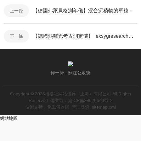
【德國弗萊貝格測年儀】混合沉積物的單粒測年
上一條
【德國熱釋光考古測定儀】 lexsygresearch的應用實例
下一條
掃一掃，關注公眾號
Copyright © 2026撸撸社网站儀器（上海）有限公司 All Rights
Reserved
備案號：滬ICP備29025643號-2
技術支持：
化工儀器網
管理登錄
sitemap.xml
網站地圖