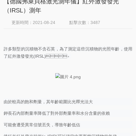
【德國弗萊貝格激光測年儀】紅外激發發光
（IRSL）測年
更新時間：2021-08-24
點擊次數：3487
許多類型的沉積物不含石英，為了測定這些沉積物的光照年齡，使用
了紅外激發發光
(IRSL)。
由於較高的飽和劑量，其年齡範圍比光釋光法大
鉀長石內部劑量率降低了對外部劑量率和水分含量的依賴
可能會遭受異常信號丟失，導致年齡低估