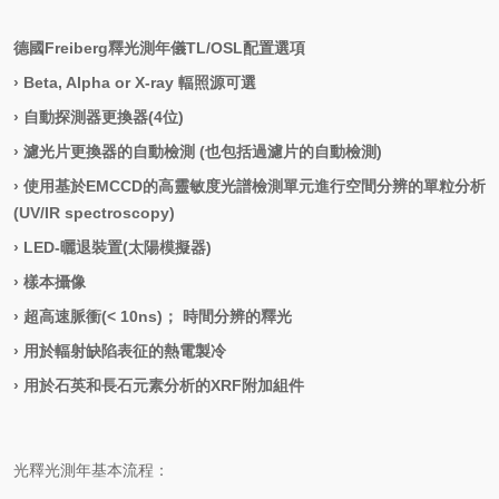
德國
Freiberg
釋光測年儀
TL/OSL
配置選項
›
Beta, Alpha or X-ray 輻照源可選
›
自動探測器更換器
(4位)
›
濾光片更換器的自動檢測
(也包括過濾片的自動檢測)
›
使用基於
EMCCD的高靈敏度光譜檢測單元進行空間分辨的單粒分析
(UV/IR spectroscopy)
›
LED-曬退裝置(太陽模擬器)
›
樣本攝像
›
超高速脈衝
(< 10ns)； 時間分辨的釋光
›
用於輻射缺陷表征的熱電製冷
›
用於石英和長石元素分析的
XRF附加組件
光釋光測年基本流程：