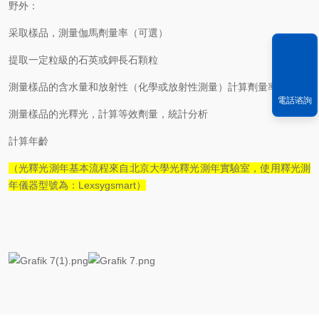
野外：
采取樣品，測量伽馬劑量率（可選）
提取一定粒級的石英或鉀長石顆粒
測量樣品的含水量和放射性（化學或放射性測量）計算劑量率
電話谘詢
測量樣品的光釋光，計算等效劑量，統計分析
計算年齡
（光釋光測年基本流程來自北京大學光釋光測年實驗室，使用釋光測
年儀器型號為：
L
exsygsmart
）