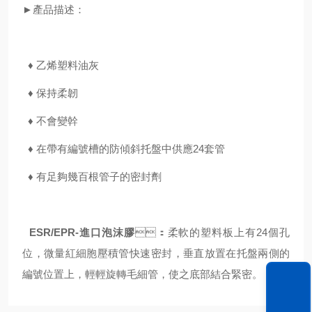
►
產品描述：
♦ 乙烯塑料油灰
♦
保持柔韌
♦
不會變幹
♦ 在帶有編號槽的防傾斜托盤中供應24套管
♦
有足夠幾百根管子的密封劑
ESR/EPR-進口泡沫膠
：
柔軟的塑料板上有24個孔
位，微量紅細胞壓積管快速密封，垂直放置在托盤兩側的
編號位置上，輕輕旋轉毛細管，使之底部結合緊密。