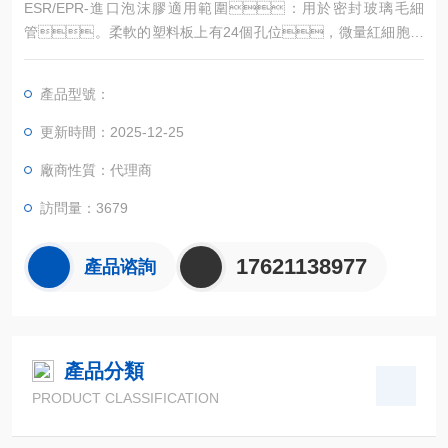
ESR/EPR-進口泡沫膠適用範圍：用於密封玻璃毛細
管。柔軟的塑料板上有24個孔位，微量紅細胞壓
積管快速密封，垂直放置在托盤兩側的編號位置
上，輕輕旋轉毛細管，使之底部結合緊
產品型號：
密。
更新時間：2025-12-25
廠商性質：代理商
訪問量：3679
17621138977
產品谘詢
產品分類
PRODUCT CLASSIFICATION