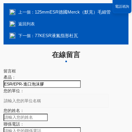
電話谘詢
125mmESR德國Merck（默克）毛細管
上一個：
返回列表
77KESR液氮指形杜瓦
下一個：
在線留言
留言框
產品：
您的單位：
您的姓名：
聯係電話：