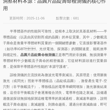
洞察材料本源：晶圓片晶錠壽命檢測儀的核心作
用
更新時間：2025-11-06
點擊次數：681
半導體器件的性能與可靠性，從根本上取決於其基底材料——半
導體晶錠（以及由其切割而成的晶圓）的本征質量。其中，少數載流
子壽命是衡量半導體材料質量的一個關鍵體參數，它直接影響著器件
（如功率IGBT、光伏電池、探測器）的開關速度、能耗效率
與穩定性。
晶圓片晶錠壽命檢測儀
正是專門用於非接觸、無損測量半
導體材料中少數載流子壽命的精密儀器，它從材料源頭進行質量篩
查，是保障半導體器件性能的“本源守護者”。
該檢測儀的主流技術為微波光電導衰減法。其原理是：使用脈衝
激光（或閃光）照射半導體樣品（晶錠或晶圓），激發產生電子-空
穴對（非平衡載流子），導致樣品的電導率瞬間增加；激光脈衝結束
後，這些非平衡載流子會逐漸複合消失，電導率也隨之衰減。設備通
過微波探頭無損地探測這種電導率的衰減過程，衰減速率越快，說明
載流子壽命越短；衰減越慢，則壽命越長。通過分析衰減曲線，即可