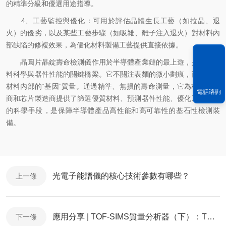
的精準分級和優選用途指導。
4、工藝監控與優化：可用於評估晶體生長工藝（如拉晶、退
火）的優劣，以及某些工藝步驟（如吸雜、離子注入退火）對材料內
部缺陷的修複效果，為優化材料製備工藝提供直接依據。
晶圓片晶錠壽命檢測儀作用於半導體產業鏈的最上遊，是連接材
料科學與器件性能的關鍵橋梁。它不關注表麵的微小劃痕，而是直指
材料內部的“基因”質量。通過精準、無損的壽命測量，它為材料供應
電話谘詢
商和芯片製造商提供了篩選優質材料、預測器件性能、優化工藝參數
的科學手段，是保障半導體產品高性能和高可靠性的基石性檢測裝
備。
光電子能譜儀的核心技術參數有哪些？
上一條
應用分享 | TOF-SIMS質量分析器（下）：TRIFT結構及特點
下一條