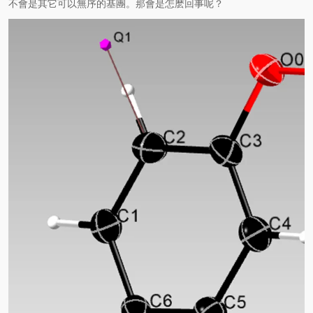
不會是其它可以無序的基團。那會是怎麽回事呢？