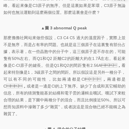
峰。看起來像是C3原子的無序。但是這裏如果是苯環，C3原子無論
如何也無法運動到這麽兩個位置。那麽這裏會是什麽？
▲圖 3 abnormal Q peak
那麽撸撸社网站來做些假設，C3 C4 C5 過大的溫度因子，實際上並
不是無序，而是占有率的問題。也就是這三個原子在這裏隻有部分占
據，表示著，在一些晶胞中的分子中，這三個原子是不存在的，可能
隻有50%左右。而Q1和Q2 距離C2的距離大約在1.7Å左右。看起來
像是C-Cl原子的鍵長。但是Q1和Q2的間距隻有2.56A，看
起來特別像是1，3碳原子之間的間距。所以假設這是另外一種分子，
可以有不同的可能性，比如兩邊都是Cl，兩邊都是
C，或者是一邊是Cl的上下無序。缺少了合成和其它輔助的
信息，所有的猜測隻能基於結構和電子雲的邏輯去嚐試。嚐試下來較
合理的結果，是下圖中兩種分子的混合，而且比例接近50%。所以可
想而知原料中摻雜了多少“雜質"，或者說這是混合物已經不能稱之為
雜質了。