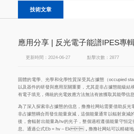
技術文章
應用分享 | 反光電子能譜IPES專
更新時間：2024-06-27
點擊次數：2877
固體的電學、光學和化學性質深受其占據態（occupied st
以及器件的研發與應用至關重要，尤其是非占據態能級結構
有電子填充，傳統的光電效應方法無法有效獲取其能帶信息
為了深入探索非占據態的信息，撸撸社网站需要借助反光電子能譜（Inve
非占據態耦合而發生能量衰減，這個能量通常以輻射衰減的形
後，會輻射出能量為hv的光子，整個過程遵循能量守
息。通過公式Eb = hv – Ek，撸撸社网站可