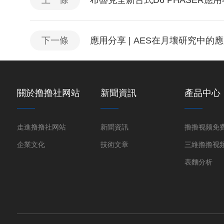
上一條
布魯克全新台式D6 PHASER應
下一條
應用分享 | AES在月壤研究中的
關於撸撸社网站
新聞資訊
產品中心
走進撸撸社网站
新聞資訊
企業文化
技術文章
表麵分析