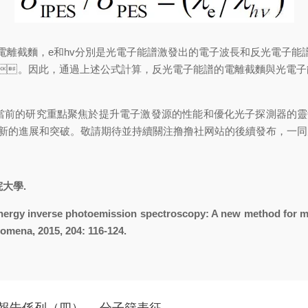
離截麵，e和hv分別是光電子能譜激發出的電子波長和反光電子能譜激發
 nm。因此，通過上述公式計算，反光電子能譜的電離截麵與光
當前的研究重點聚焦於提升電子激發源的性能和優化光子探測器的靈敏度
新的進展和突破。敬請期待並持續關注撸撸社网站的後續發布，一同
院大學.
w energy inverse photoemission spectroscopy: A new method for
omena, 2015, 204: 116-124.