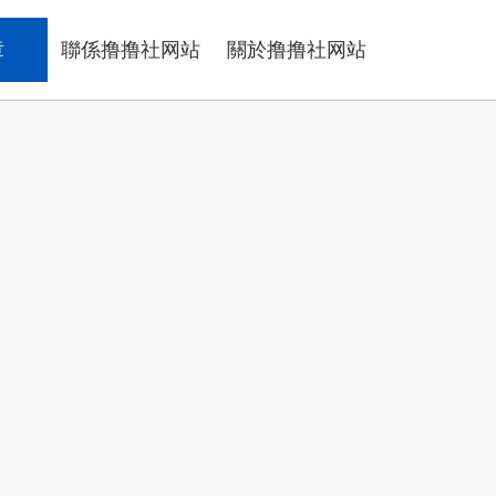
章
聯係撸撸社网站
關於撸撸社网站