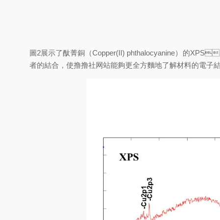
圖2展示了酞菁銅（Copper(II) phthalocyanine）
者的結合，使撸撸社网站能夠更全方麵地了解材料的電子結構和